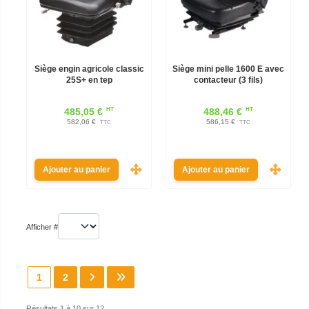
Siège engin agricole classic
Siège mini pelle 1600 E avec
25S+ en tep
contacteur (3 fils)
HT
HT
485,05 €
488,46 €
582,06 €
586,15 €
TTC
TTC
Ajouter au panier
Ajouter au panier
Afficher #
1
2
Résultats 1 à 10 sur 12