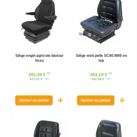
Siège engin agricole blostar
Siège mini pelle SC90 M99 en
tissu
tep
HT
HT
393,39 €
452,24 €
472,07 €
542,69 €
TTC
TTC
Ajouter au panier
Ajouter au panier