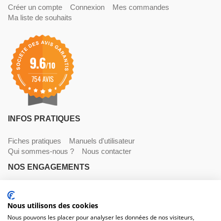
Créer un compte
Connexion
Mes commandes
Ma liste de souhaits
9.6
/10
754 AVIS
INFOS PRATIQUES
Fiches pratiques
Manuels d'utilisateur
Qui sommes-nous ?
Nous contacter
NOS ENGAGEMENTS
Livraisons
Paiements
Mentions légales et CGV
Nous utilisons des cookies
NOS COORDONNÉES
Nous pouvons les placer pour analyser les données de nos visiteurs,