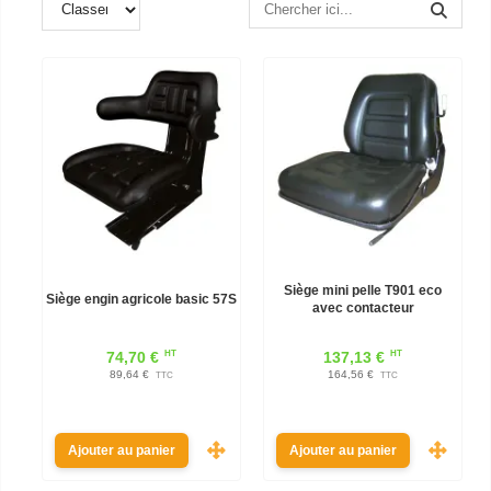
Siège mini pelle T901 eco
Siège engin agricole basic 57S
avec contacteur
HT
HT
74,70 €
137,13 €
89,64 €
164,56 €
TTC
TTC
Ajouter au panier
Ajouter au panier