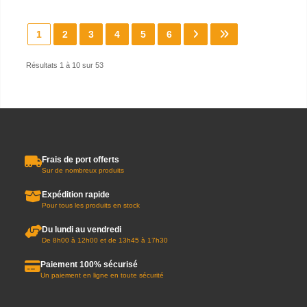
1
2
3
4
5
6
Résultats 1 à 10 sur 53
Frais de port offerts
Sur de nombreux produits
Expédition rapide
Pour tous les produits en stock
Du lundi au vendredi
De 8h00 à 12h00 et de 13h45 à 17h30
Paiement 100% sécurisé
Un paiement en ligne en toute sécurité