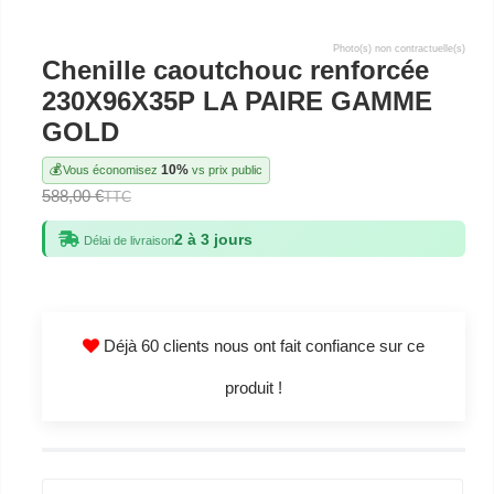
Photo(s) non contractuelle(s)
Chenille caoutchouc renforcée
230X96X35P LA PAIRE GAMME
GOLD
💰
10%
Vous économisez
vs prix public
588,00 €
TTC
2 à 3 jours
Délai de livraison
Déjà 60 clients nous ont fait confiance sur ce
produit !