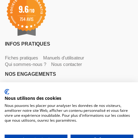
9.6
/10
754 AVIS
INFOS PRATIQUES
Fiches pratiques
Manuels d'utilisateur
Qui sommes-nous ?
Nous contacter
NOS ENGAGEMENTS
Livraisons
Paiements
Mentions légales et CGV
NOS COORDONNÉES
Nous utilisons des cookies
Nous pouvons les placer pour analyser les données de nos visiteurs,
améliorer notre site Web, afficher un contenu personnalisé et vous faire
530 avenue du Roucagnier , 34400 Lunel-Viel
vivre une expérience inoubliable. Pour plus d'informations sur les cookies
04 67 58 38 57
que nous utilisons, ouvrez les paramètres.
contact@trconseil.com
www.trconseil.com
Du lundi au vendredi, 8h00 - 12h00 / 13h45 à 17h30