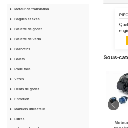
Moteur de translation
PIÈ
Bagues et axes
Quel
Bielette de godet
engin
Bielette de verin
Barbotins
Sous-caté
Galets
Roue folle
Vitres
Dents de godet
Entretien
Manuels utilisateur
Filtres
Moteur
transla