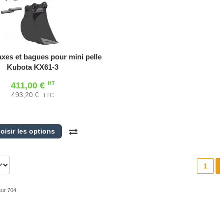
axes et bagues pour mini pelle
Kubota KX61-3
HT
411,00 €
493,20 €
TTC
oisir les options
1
sur 704