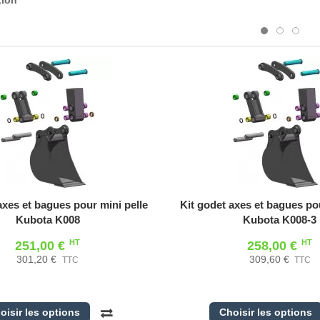
axes et bagues pour mini pelle
Kit godet axes et bagues pou
Kubota K008
Kubota K008-3
HT
HT
251,00 €
258,00 €
301,20 €
309,60 €
TTC
TTC
oisir les options
Choisir les options