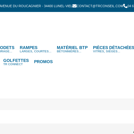
 AVENUE DU ROUCAGNIER - 34400 LUNEL-VIEL
CONTACT@TRCONSEIL.COM
04 6
ODETS
RAMPES
MATÉRIEL BTP
PIÈCES DÉTACHÉE
URAGE...
LARGES, COURTES...
BÉTONNIÈRES...
VITRES, SIÈGES...
GOLFETTES
PROMOS
TR CONNECT