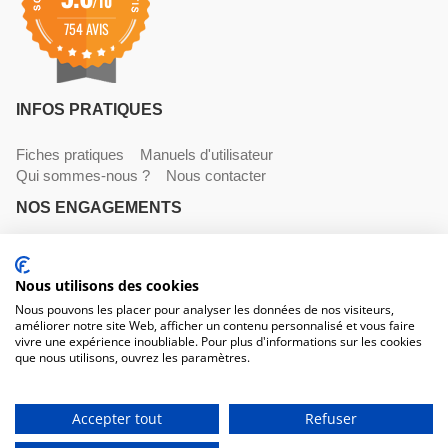
/10
754 AVIS
INFOS PRATIQUES
Fiches pratiques
Manuels d'utilisateur
Qui sommes-nous ?
Nous contacter
NOS ENGAGEMENTS
Livraisons
Paiements
Mentions légales et CGV
NOS COORDONNÉES
Nous utilisons des cookies
Nous pouvons les placer pour analyser les données de nos visiteurs,
améliorer notre site Web, afficher un contenu personnalisé et vous faire
530 avenue du Roucagnier , 34400 Lunel-Viel
vivre une expérience inoubliable. Pour plus d'informations sur les cookies
04 67 58 38 57
que nous utilisons, ouvrez les paramètres.
contact@trconseil.com
www.trconseil.com
Du lundi au vendredi, 8h00 - 12h00 / 13h45 à 17h30
Accepter tout
Refuser