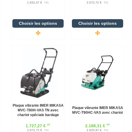
1.932,47 €
2.072,72 €
TTC
TTC
Choisir les options
Choisir les options
Plaque vibrante IMER MIKASA
Plaque vibrante IMER MIKASA
MVC-T80H-VAS TN avec
MVC-T90HC-VAS avec chariot
chariot spéciale bardage
HT
HT
1.727,27 €
2.188,31 €
2.072,72 €
2.625,97 €
TTC
TTC