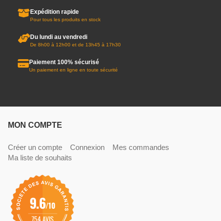
Expédition rapide
Pour tous les produits en stock
Du lundi au vendredi
De 8h00 à 12h00 et de 13h45 à 17h30
Paiement 100% sécurisé
Un paiement en ligne en toute sécurité
MON COMPTE
Créer un compte
Connexion
Mes commandes
Ma liste de souhaits
9.6
/10
754 AVIS