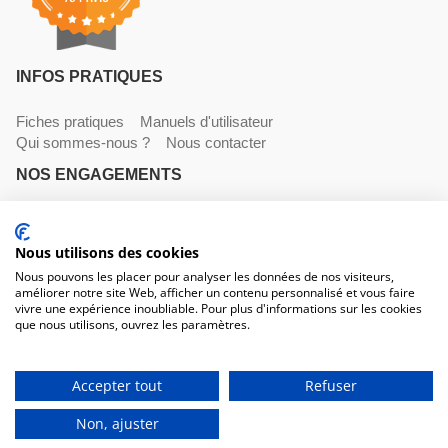
INFOS PRATIQUES
Fiches pratiques
Manuels d'utilisateur
Qui sommes-nous ?
Nous contacter
NOS ENGAGEMENTS
Livraisons
Paiements
Mentions légales et CGV
Nous utilisons des cookies
NOS COORDONNÉES
Nous pouvons les placer pour analyser les données de nos visiteurs,
améliorer notre site Web, afficher un contenu personnalisé et vous faire
530 avenue du Roucagnier , 34400 Lunel-Viel
vivre une expérience inoubliable. Pour plus d'informations sur les cookies
04 67 58 38 57
que nous utilisons, ouvrez les paramètres.
contact@trconseil.com
www.trconseil.com
Du lundi au vendredi, 8h00 - 12h00 / 13h45 à 17h30
Accepter tout
Refuser
Non, ajuster