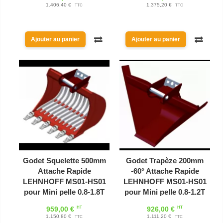
1.406,40 €
1.375,20 €
TTC
TTC
Ajouter au panier
Ajouter au panier
Godet Squelette 500mm
Godet Trapèze 200mm
Attache Rapide
-60° Attache Rapide
LEHNHOFF MS01-HS01
LEHNHOFF MS01-HS01
pour Mini pelle 0.8-1.8T
pour Mini pelle 0.8-1.2T
HT
HT
959,00 €
926,00 €
1.150,80 €
1.111,20 €
TTC
TTC