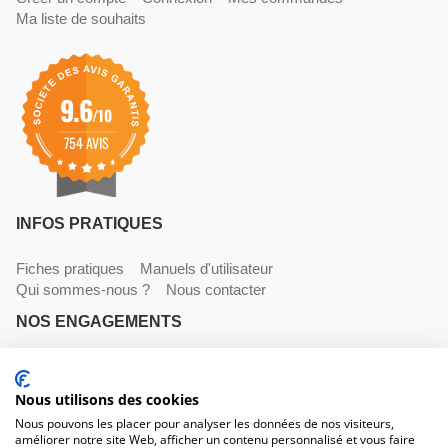
Ma liste de souhaits
9.6
/10
754 AVIS
INFOS PRATIQUES
Fiches pratiques
Manuels d'utilisateur
Qui sommes-nous ?
Nous contacter
NOS ENGAGEMENTS
Livraisons
Paiements
Mentions légales et CGV
Nous utilisons des cookies
NOS COORDONNÉES
Nous pouvons les placer pour analyser les données de nos visiteurs,
améliorer notre site Web, afficher un contenu personnalisé et vous faire
530 avenue du Roucagnier , 34400 Lunel-Viel