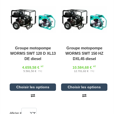
Groupe motopompe
Groupe motopompe
WORMS SWT 120 D XL13
WORMS SWT 150 HZ
DE diesel
DXL45 diesel
HT
HT
4.659,58 €
10.584,68 €
5.591,50 €
12.701,62 €
TTC
TTC
Choisir les options
Choisir les options
Afficher #